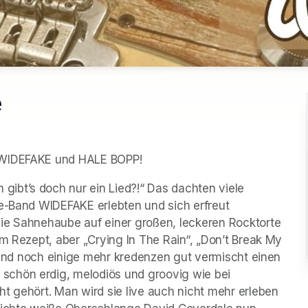
e
t WIDEFAKE und HALE BOPP!
bt’s doch nur ein Lied?!“ Das dachten viele 
e-Band WIDEFAKE erlebten und sich erfreut 
ie Sahnehaube auf einer großen, leckeren Rocktorte 
m Rezept, aber „Crying In The Rain“, „Don’t Break My 
“ und noch einige mehr kredenzen gut vermischt einen 
chön erdig, melodiös und groovig wie bei 
t gehört. Man wird sie live auch nicht mehr erleben 