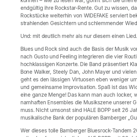
können – wie zu lesen war, gönnt sich die unerr
endgültig ihre Rockstar-Rente. Gut zu wissen, d
Rockstücke weiterhin von WIDEFAKE serviert bek
strahlenden Gesichtern und schlemmender Wied
Und: mit deutlich mehr als nur diesem einen Lie
Blues und Rock sind auch die Basis der Musik von 
nach Gusto und Feeling integrieren die vier Routi
hochklassigen Konzerte. Die Band präsentiert Klas
Bone Walker, Steely Dan, John Mayer und vielen m
geht es den lässigen Virtuosen eben weniger um 
und gemeinsame Improvisation. Spaß ist das Wi
eine ganze Menge! Das kann man auch locker, we
namhaften Ensembles die Musikszene unserer Ge
muss. Nicht umsonst sind HALE BOPP seit 26 Jah
musikalische Bank der populären Bamberger „Guit
Wer dieses tolle Bamberger Bluesrock-Tandem 202