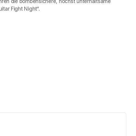
ahren die bombensichere, höchst unterhaltsame 
tar Fight Night“.
ew tab)