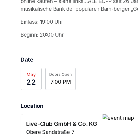
online kaufen – siehe links…ALE BOPP seit 26 J
musikalische Bank der populären Bam-berger „Gui
Einlass: 19:00 Uhr
Beginn: 20:00 Uhr
Date
May
Doors Open
22
7:00 PM
Location
Live-Club GmbH & Co. KG
(opens in a n
Obere Sandstraße 7