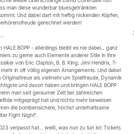
eichte weiße Oberschlange David Coverdale nun 
ass man diese wunderbar bluesgetränkten 
ommt. Und dabei darf mit heftig nickenden Köpfen, 
erhörensfreude gerechnet werden!
d…
HALE BOPP - allerdings bleibt es nie dabei... ganz 
niers zu gerne auch Elemente anderer Stile in ihre 
siker von Eric Clapton, B. B. King, Jimi Hendrix, T-
ehr in oft völlig eigenen Arrangements. Und dabei 
Originaltreue als vielmehr um Spielfreude, Dynamik 
chtigste und davon haben und bringen HALE BOPP 
nn man seit geraumer Zeit bei zahlreichen 
filde mitgeprägt hat und nichts mehr beweisen 
ren die bombensichere, höchst unterhaltsame 
ar Fight Night“.
3 verpasst hat… weiß, was nun zu tun ist: Tickets 