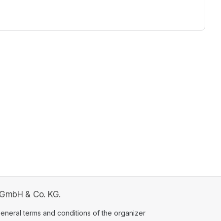
b GmbH & Co. KG.
ens in a new tab)
eneral terms and conditions of the organizer
(opens in a new tab)