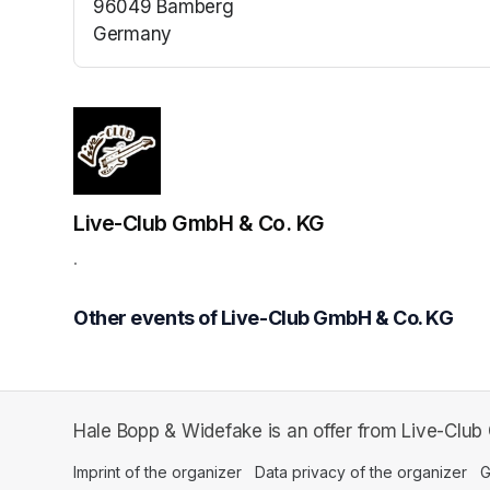
96049 Bamberg
Germany
(opens in a new tab)
Live-Club GmbH & Co. KG
.
Other events of Live-Club GmbH & Co. KG
Hale Bopp & Widefake is an offer from Live-Clu
Imprint of the organizer
(opens in a new tab)
Data privacy of the organizer
(op
G