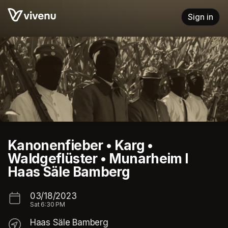
Skip header
Sign in
Kanonenfieber • Karg •
Waldgeflüster • Munarheim l
Haas Säle Bamberg
03/18/2023
Sat
6:30 PM
Haas Säle Bamberg