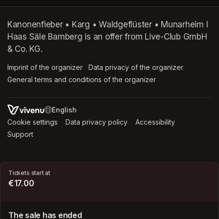
Kanonenfieber • Karg • Waldgeflüster • Munarheim l
Haas Säle Bamberg is an offer from Live-Club GmbH
& Co. KG.
Imprint of the organizer
(opens in a new tab)
Data privacy of the organizer
(opens in 
General terms and conditions of the organizer
(opens in a new ta
SWITCH LANGUAGE
Cookie settings
(opens in a new tab)
Data privacy policy
(opens in a new tab)
Accessibility
(opens in a n
Support
(opens in a new tab)
Tickets start at
€17.00
The sale has ended