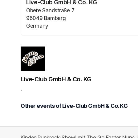
Live-Club GmbH & Co. KG
(opens in a n
Obere Sandstraße 7
96049 Bamberg
Germany
(opens in a new tab)
Live-Club GmbH & Co. KG
.
Other events of Live-Club GmbH & Co. KG
Kinder-Punkrock-Show! mit The Go Faster Nuns i