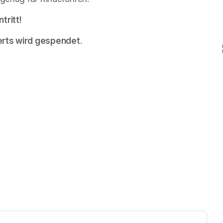
ritt! 
erts wird gespendet
.