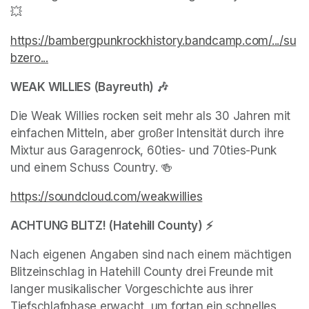
💥
https://bambergpunkrockhistory.bandcamp.com/.../su
bzero...
(opens in a new tab)
WEAK WILLIES (Bayreuth) 🎶
Die Weak Willies rocken seit mehr als 30 Jahren mit 
einfachen Mitteln, aber großer Intensität durch ihre 
Mixtur aus Garagenrock, 60ties- und 70ties-Punk 
und einem Schuss Country. 🍻
https://soundcloud.com/weakwillies
(opens in a new tab
ACHTUNG BLITZ! (Hatehill County) ⚡
Nach eigenen Angaben sind nach einem mächtigen 
Blitzeinschlag in Hatehill County drei Freunde mit 
langer musikalischer Vorgeschichte aus ihrer 
Tiefschlafphase erwacht, um fortan ein schnelles, 