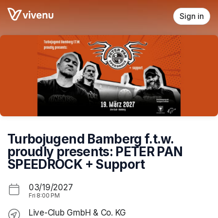
Skip header
Sign in
Turbojugend Bamberg f.t.w.
proudly presents: PETER PAN
SPEEDROCK + Support
03/19/2027
Fri
8:00 PM
Live-Club GmbH & Co. KG