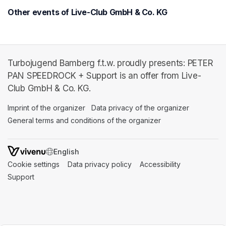
Other events of Live-Club GmbH & Co. KG
Turbojugend Bamberg f.t.w. proudly presents: PETER
PAN SPEEDROCK + Support is an offer from Live-
Club GmbH & Co. KG.
Imprint of the organizer
(opens in a new tab)
Data privacy of the organizer
(opens in 
General terms and conditions of the organizer
(opens in a new ta
SWITCH LANGUAGE
Cookie settings
(opens in a new tab)
Data privacy policy
(opens in a new tab)
Accessibility
(opens in a n
Support
(opens in a new tab)